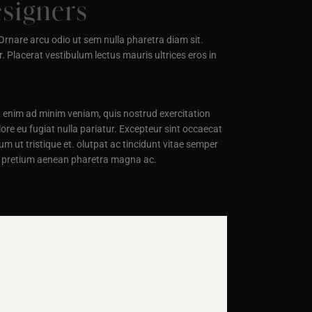
esigners
rnare arcu odio ut sem nulla pharetra diam sit.
. Placerat vestibulum lectus mauris ultrices eros in
t enim ad minim veniam, quis nostrud exercitation
lore eu fugiat nulla pariatur. Excepteur sint occaecat
um ut tristique et. olutpat ac tincidunt vitae semper
tas pretium aenean pharetra magna ac.