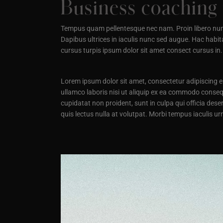
Business coaching 
Tempus quam pellentesque nec nam. Proin libero nunc 
Dapibus ultrices in iaculis nunc sed augue. Hac habit
cursus turpis ipsum dolor sit amet consect cursus in.
Lorem ipsum dolor sit amet, consectetur adipiscing e
ullamco laboris nisi ut aliquip ex ea commodo consequa
cupidatat non proident, sunt in culpa qui officia dese
quis lectus nulla at volutpat. Morbi tempus iaculis 