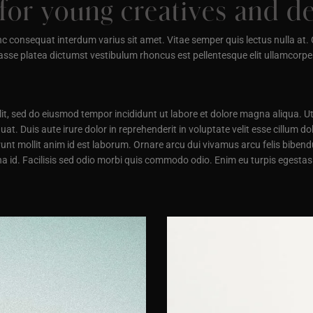
for young creatives and d
consequat interdum varius sit amet. Vitae semper quis lectus nulla at. O
asse platea dictumst vestibulum rhoncus est pellentesque elit ullamcorper
lit, sed do eiusmod tempor incididunt ut labore et dolore magna aliqua. U
t. Duis aute irure dolor in reprehenderit in voluptate velit esse cillum do
runt mollit anim id est laborum. Ornare arcu dui vivamus arcu felis bibend
urna id. Facilisis sed odio morbi quis commodo odio. Enim eu turpis eges