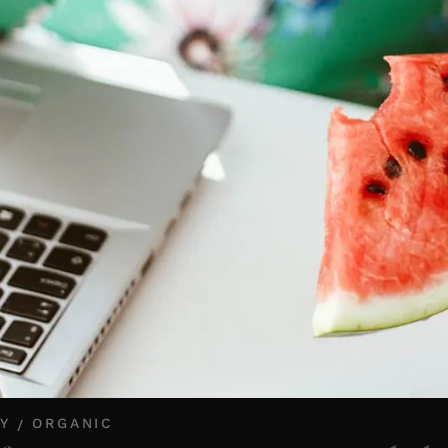
Y
ORGANIC