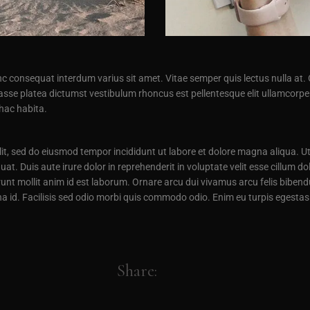
consequat interdum varius sit amet. Vitae semper quis lectus nulla at. O
asse platea dictumst vestibulum rhoncus est pellentesque elit ullamcorper
 hac habita.
lit, sed do eiusmod tempor incididunt ut labore et dolore magna aliqua. U
t. Duis aute irure dolor in reprehenderit in voluptate velit esse cillum do
runt mollit anim id est laborum. Ornare arcu dui vivamus arcu felis bibend
urna id. Facilisis sed odio morbi quis commodo odio. Enim eu turpis eges
Share: