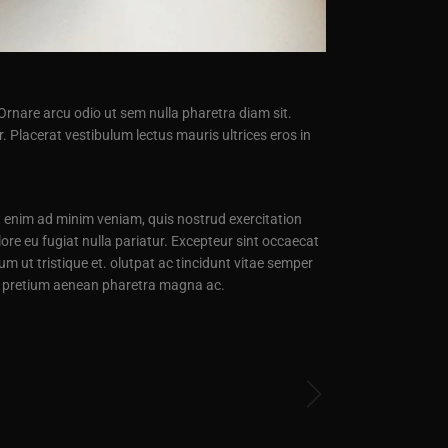
rnare arcu odio ut sem nulla pharetra diam sit.
. Placerat vestibulum lectus mauris ultrices eros in
t enim ad minim veniam, quis nostrud exercitation
lore eu fugiat nulla pariatur. Excepteur sint occaecat
um ut tristique et. olutpat ac tincidunt vitae semper
tas pretium aenean pharetra magna ac.